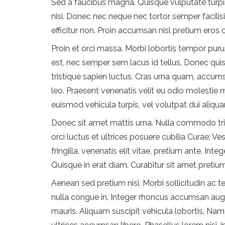
Sed a faucibus magna. Quisque vulputate turpi
nisi. Donec nec neque nec tortor semper facilis
efficitur non. Proin accumsan nisl pretium eros c
Proin et orci massa. Morbi lobortis tempor purus
est, nec semper sem lacus id tellus. Donec quis c
tristique sapien luctus. Cras urna quam, accumsa
leo. Praesent venenatis velit eu odio molestie m
euismod vehicula turpis, vel volutpat dui aliqua
Donec sit amet mattis urna. Nulla commodo trist
orci luctus et ultrices posuere cubilia Curae; V
fringilla, venenatis elit vitae, pretium ante. 
Quisque in erat diam. Curabitur sit amet pretiu
Aenean sed pretium nisi. Morbi sollicitudin ac te
nulla congue in. Integer rhoncus accumsan augu
mauris. Aliquam suscipit vehicula lobortis. Nam