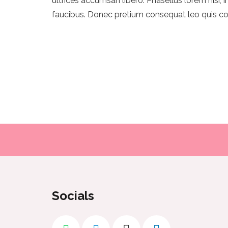
ultrices accumsan libero. Phasellus lorem nisi, 
faucibus. Donec pretium consequat leo quis co
Socials