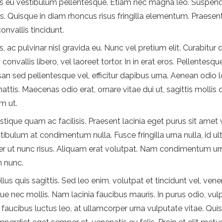
s eu vestibulum pellentesque. Etiam nec magna leo. Suspendis
is. Quisque in diam rhoncus risus fringilla elementum. Praesen
onvallis tincidunt.
, ac pulvinar nisl gravida eu. Nunc vel pretium elit. Curabitur
onvallis libero, vel laoreet tortor. In in erat eros. Pellentes
n sed pellentesque vel, efficitur dapibus urna. Aenean odio lor
attis. Maecenas odio erat, ornare vitae dui ut, sagittis mollis
m ut.
ique quam ac facilisis. Praesent lacinia eget purus sit amet 
estibulum at condimentum nulla. Fusce fringilla urna nulla, id 
Integer ut nunc risus. Aliquam erat volutpat. Nam condimentum 
m nunc.
llus quis sagittis. Sed leo enim, volutpat et tincidunt vel, ve
e nec mollis. Nam lacinia faucibus mauris. In purus odio, vul
 faucibus luctus leo, at ullamcorper urna vulputate vitae. Qu