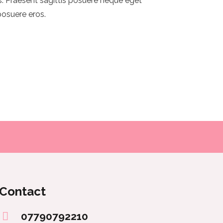
us. Praesent sagittis posuere neque eget
posuere eros.
Contact
07790792210