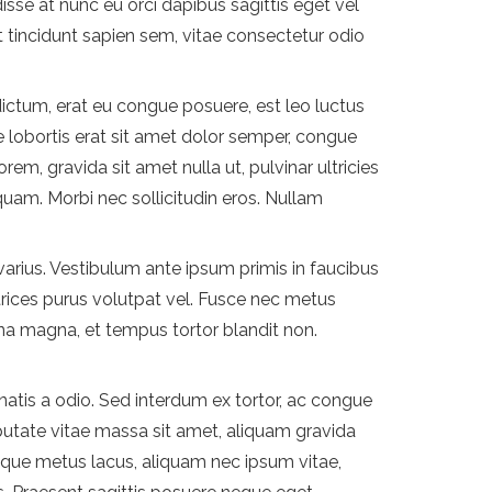
se at nunc eu orci dapibus sagittis eget vel
t tincidunt sapien sem, vitae consectetur odio
 dictum, erat eu congue posuere, est leo luctus
que lobortis erat sit amet dolor semper, congue
em, gravida sit amet nulla ut, pulvinar ultricies
 quam. Morbi nec sollicitudin eros. Nullam
varius. Vestibulum ante ipsum primis in faucibus
ultrices purus volutpat vel. Fusce nec metus
urna magna, et tempus tortor blandit non.
nenatis a odio. Sed interdum ex tortor, ac congue
putate vitae massa sit amet, aliquam gravida
isque metus lacus, aliquam nec ipsum vitae,