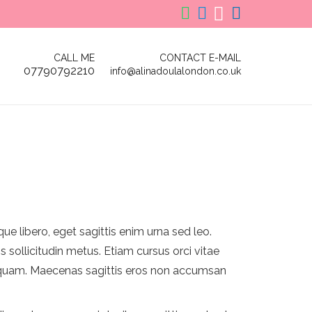
CONTACT E-MAIL
CALL ME
07790792210
info@alinadoulalondon.co.uk
ue libero, eget sagittis enim urna sed leo.
s sollicitudin metus. Etiam cursus orci vitae
lla quam. Maecenas sagittis eros non accumsan