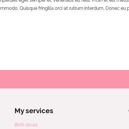
imperdiet eget semper et, venenatis eu felis. Proin et elit met
mmodo. Quisque fringilla orci at rutrum interdum. Donec eu 
My services
Birth doula