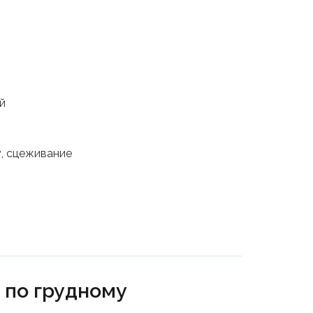
й
у, сцеживание
 по грудному