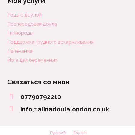
Мои услуги
Роды с доулой
Послеродовая доула
Гипнороды
Поддержка грудного вскармливания
Пеленание
Йога для беременных
Связаться со мной
07790792210
info@alinadoulalondon.co.uk
Русский
English