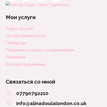
Мои услуги
Роды с доулой
Послеродовая доула
Гипнороды
Поддержка грудного вскармливания
Пеленание
Йога для беременных
Связаться со мной
07790792210
info@alinadoulalondon.co.uk